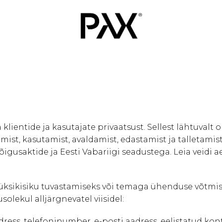
lientide ja kasutajate privaatsust. Sellest lähtuvalt
st, kasutamist, avaldamist, edastamist ja talletamist
õigusaktide ja Eesti Vabariigi seadustega. Leia veidi
sikisiku tuvastamiseks või temaga ühenduse võtmis
lekul alljärgnevatel viisidel:
ress, telefoninumber, e-posti aadress, eelistatud kont