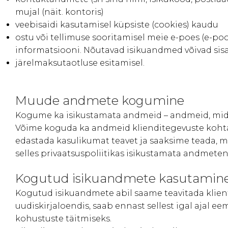
mujal (näit. kontoris)
veebisaidi kasutamisel küpsiste (cookies) kaudu
ostu või tellimuse sooritamisel meie e-poes (e-po
informatsiooni. Nõutavad isikuandmed võivad sisald
järelmaksutaotluse esitamisel.
Muude andmete kogumine
Kogume ka isikustamata andmeid – andmeid, mida ei
Võime koguda ka andmeid klienditegevuste kohta 
edastada kasulikumat teavet ja saaksime teada, m
selles privaatsuspoliitikas isikustamata andmeten
Kogutud isikuandmete kasutamin
Kogutud isikuandmete abil saame teavitada kliente
uudiskirjaloendis, saab ennast sellest igal ajal
kohustuste täitmiseks.