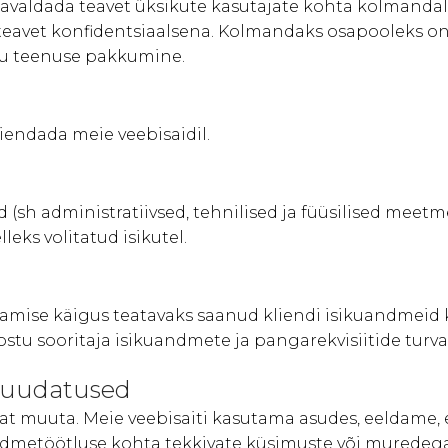
avaldada teavet üksikute kasutajate kohta kolmandal
vet konfidentsiaalsena. Kolmandaks osapooleks on n
su teenuse pakkumine.
iendada meie veebisaidil.
(sh administratiivsed, tehnilised ja füüsilised meet
eks volitatud isikutel.
amise käigus teatavaks saanud kliendi isikuandmeid kä
u sooritaja isikuandmete ja pangarekvisiitide turval
 muudatused
ikat muuta. Meie veebisaiti kasutama asudes, eeldam
 andmetöötluse kohta tekkivate küsimuste või murede