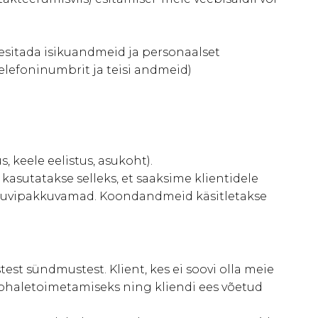
 esitada isikuandmeid ja personaalset
telefoninumbrit ja teisi andmeid)
 keele eelistus, asukoht).
sutatakse selleks, et saaksime klientidele
ge huvipakkuvamad. Koondandmeid käsitletakse
st sündmustest. Klient, kes ei soovi olla meie
kohaletoimetamiseks ning kliendi ees võetud