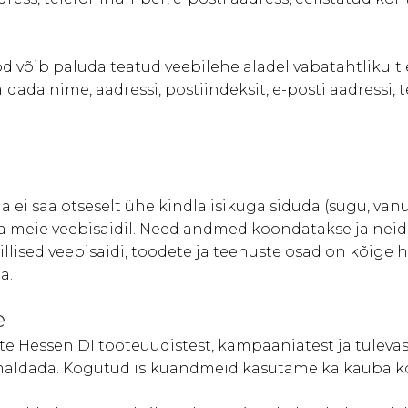
od võib paluda teatud veebilehe aladel vabatahtlikult
ada nime, aadressi, postiindeksit, e-posti aadressi, 
 saa otseselt ühe kindla isikuga siduda (sugu, vanus,
meie veebisaidil. Need andmed koondatakse ja neid ka
illised veebisaidi, toodete ja teenuste osad on kõi
a.
e
 Hessen DI tooteuudistest, kampaaniatest ja tulevaste
 eemaldada. Kogutud isikuandmeid kasutame ka kauba 