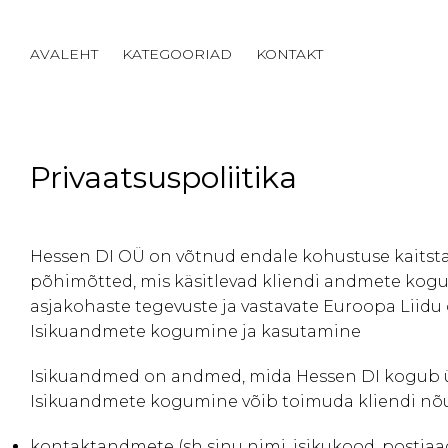
AVALEHT
KATEGOORIAD
KONTAKT
Privaatsuspoliitika
Hessen DI OÜ on võtnud endale kohustuse kaitsta k
põhimõtted, mis käsitlevad kliendi andmete kogumi
asjakohaste tegevuste ja vastavate Euroopa Liidu 
Isikuandmete kogumine ja kasutamine
Isikuandmed on andmed, mida Hessen DI kogub ük
Isikuandmete kogumine võib toimuda kliendi nõuso
kontaktandmete (sh sinu nimi, isikukood, postiaad