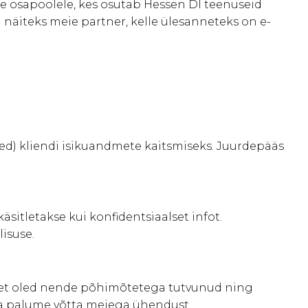
e osapoolele, kes osutab Hessen DI teenuseid
äiteks meie partner, kelle ülesanneteks on e-
med) kliendi isikuandmete kaitsmiseks. Juurdepääs
sitletakse kui konfidentsiaalset infot.
isuse.
e, et oled nende põhimõtetega tutvunud ning
ga palume võtta meiega ühendust