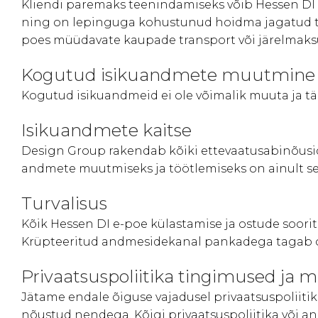
Kliendi paremaks teenindamiseks võib Hessen DI 
ning on lepinguga kohustunud hoidma jagatud tea
poes müüdavate kaupade transport või järelmak
Kogutud isikuandmete muutmine
Kogutud isikuandmeid ei ole võimalik muuta ja tä
Isikuandmete kaitse
Design Group rakendab kõiki ettevaatusabinõusid 
andmete muutmiseks ja töötlemiseks on ainult sell
Turvalisus
Kõik Hessen DI e-poe külastamise ja ostude soorit
Krüpteeritud andmesidekanal pankadega tagab ost
Privaatsuspoliitika tingimused ja
Jätame endale õiguse vajadusel privaatsuspoliit
nõustud nendega. Kõigi privaatsuspoliitika või