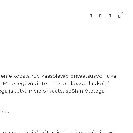
0
 oleme koostanud käesolevad privaatsuspoliitika
. Meie tegevus internetis on kooskõlas kõigi
 aega ja tutvu meie privaatsuspõhimõtetega.
eks.
akteerumisviis) esitamisel meie veebisaidil või