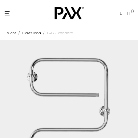
0
Esileht
/
Elektrilised
/
TR65 Standard