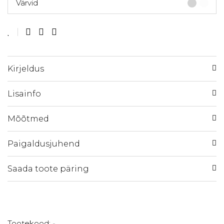
Värvid
Kirjeldus
Lisainfo
Mõõtmed
Paigaldusjuhend
Saada toote päring
Tootekood:
-