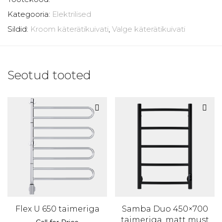
Kategooria:
Elektrilised
Sildid:
Kroom käterätikuivati
,
Valge käterätikuivati
Seotud tooted
Flex U 650 taimeriga
Samba Duo 450×700
taimeriga, matt must